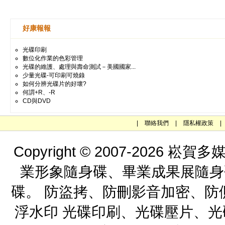
好康報報
光碟印刷
數位化作業的色彩管理
光碟的維護、處理與壽命測試－美國國家...
少量光碟-可印刷可燒錄
如何分辨光碟片的好壞?
何謂+R、-R
CD與DVD
|
聯絡我們
|
隱私權政策
|
Copyright © 2007-202
業形象隨身碟、畢業成果展隨身
碟。 防盜拷、防刪影音加密、防
浮水印 光碟印刷、光碟壓片、