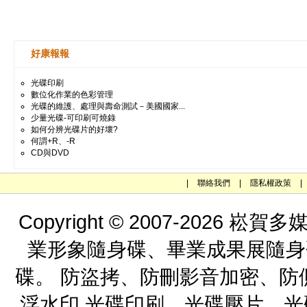
好康報報
光碟印刷
數位化作業的色彩管理
光碟的維護、處理與壽命測試－美國國家...
少量光碟-可印刷可燒錄
如何分辨光碟片的好壞?
何謂+R、-R
CD與DVD
|
聯絡我們
|
隱私權政策
|
Copyright © 2007-202
業形象隨身碟、畢業成果展隨身
碟。 防盜拷、防刪影音加密、防
浮水印 光碟印刷、光碟壓片、