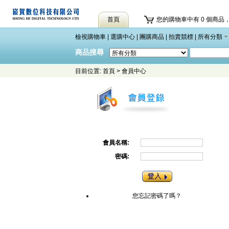
首頁
您的購物車中有 0 個商品，
檢視購物車
|
選購中心
|
團購商品
|
拍賣競標
|
所有分類
商品搜尋
目前位置:
首頁
>
會員中心
會員名稱:
密碼:
您忘記密碼了嗎？