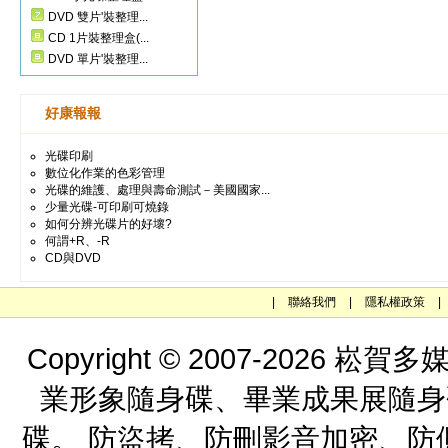
DVD 雙片'裝整理...
CD 1片裝整理盒(...
DVD 單片'裝整理...
好康報報
光碟印刷
數位化作業的色彩管理
光碟的維護、處理與壽命測試－美國國家...
少量光碟-可印刷可燒錄
如何分辨光碟片的好壞?
何謂+R、-R
CD與DVD
|
聯絡我們
|
隱私權政策
|
Copyright © 2007-202
業形象隨身碟、畢業成果展隨身
碟。 防盜拷、防刪影音加密、防