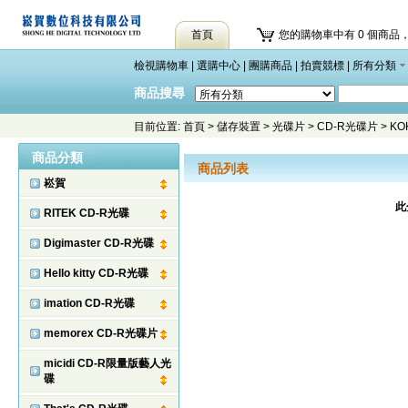
首頁
您的購物車中有 0 個商品，
檢視購物車
|
選購中心
|
團購商品
|
拍賣競標
|
所有分類
商品搜尋
目前位置:
首頁
>
儲存裝置
>
光碟片
>
CD-R光碟片
>
KO
商品分類
商品列表
崧賀
此
RITEK CD-R光碟
Digimaster CD-R光碟
Hello kitty CD-R光碟
imation CD-R光碟
memorex CD-R光碟片
micidi CD-R限量版藝人光
碟