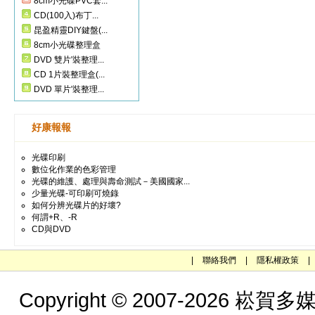
8cm小光碟PVC套...
CD(100入)布丁...
昆盈精靈DIY鍵盤(...
8cm小光碟整理盒
DVD 雙片'裝整理...
CD 1片裝整理盒(...
DVD 單片'裝整理...
好康報報
光碟印刷
數位化作業的色彩管理
光碟的維護、處理與壽命測試－美國國家...
少量光碟-可印刷可燒錄
如何分辨光碟片的好壞?
何謂+R、-R
CD與DVD
|
聯絡我們
|
隱私權政策
|
Copyright © 2007-202