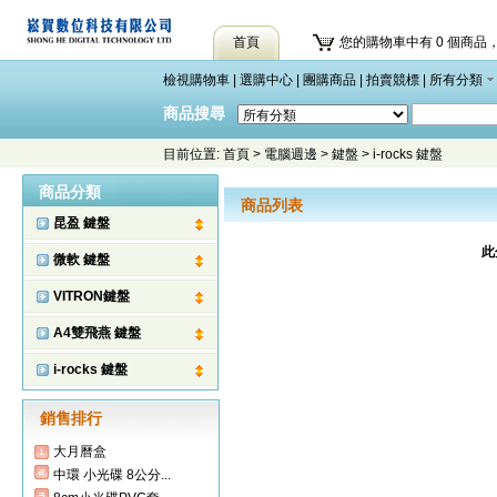
首頁
您的購物車中有 0 個商品，
檢視購物車
|
選購中心
|
團購商品
|
拍賣競標
|
所有分類
商品搜尋
目前位置:
首頁
>
電腦週邊
>
鍵盤
>
i-rocks 鍵盤
商品分類
商品列表
昆盈 鍵盤
此
微軟 鍵盤
VITRON鍵盤
A4雙飛燕 鍵盤
i-rocks 鍵盤
銷售排行
大月曆盒
中環 小光碟 8公分...