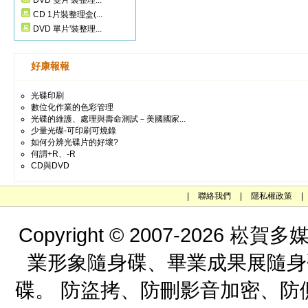
DVD 雙片'裝整理...
CD 1片裝整理盒(...
DVD 單片'裝整理...
好康報報
光碟印刷
數位化作業的色彩管理
光碟的維護、處理與壽命測試－美國國家...
少量光碟-可印刷可燒錄
如何分辨光碟片的好壞?
何謂+R、-R
CD與DVD
|
聯絡我們
|
隱私權政策
|
Copyright © 2007-202
業形象隨身碟、畢業成果展隨身
碟。 防盜拷、防刪影音加密、防