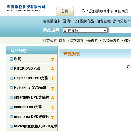
首頁
您的購物車中有 0 個商品，
檢視購物車
|
選購中心
|
團購商品
|
拍賣競標
|
所有分類
商品搜尋
目前位置:
首頁
>
儲存裝置
>
光碟片
>
DVD光碟片
>
VIO
商品分類
商品列表
崧賀
此
RITEK DVD光碟
Digimaster DVD光碟
Hello kitty DVD光碟
smartbuy DVD光碟片
imation DVD光碟
memorex DVD光碟片
micidi限量版藝人-DVD光碟