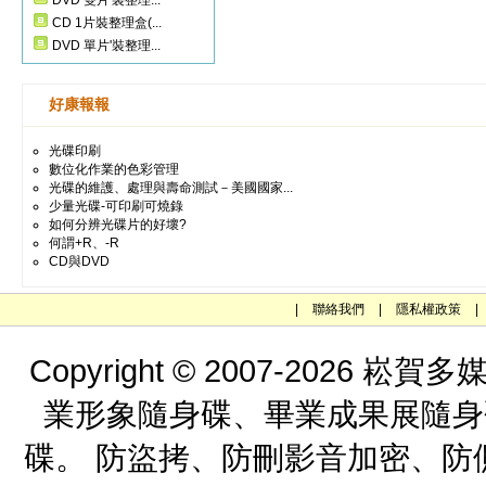
DVD 雙片'裝整理...
CD 1片裝整理盒(...
DVD 單片'裝整理...
好康報報
光碟印刷
數位化作業的色彩管理
光碟的維護、處理與壽命測試－美國國家...
少量光碟-可印刷可燒錄
如何分辨光碟片的好壞?
何謂+R、-R
CD與DVD
|
聯絡我們
|
隱私權政策
|
Copyright © 2007-202
業形象隨身碟、畢業成果展隨身
碟。 防盜拷、防刪影音加密、防