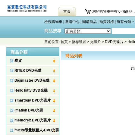
首頁
您的購物車中有 0 個商品，
檢視購物車
|
選購中心
|
團購商品
|
拍賣競標
|
所有分類
商品搜尋
目前位置:
首頁
>
儲存裝置
>
光碟片
>
DVD光碟片
>
Hell
商品分類
商品列表
崧賀
此
RITEK DVD光碟
Digimaster DVD光碟
Hello kitty DVD光碟
smartbuy DVD光碟片
imation DVD光碟
memorex DVD光碟片
micidi限量版藝人-DVD光碟